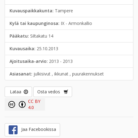
Kuvauspaikkakunta:
Tampere
Kylä tai kaupunginosa:
IX - Armonkallio
Pääkatu:
Siltakatu 14
Kuvausaika:
25.10.2013
Ajoitusaika-arvio:
2013 - 2013
Asiasanat:
julkisivut , ikkunat , puurakennukset
Lataa
Osta vedos
CC BY
4.0
Jaa Facebookissa