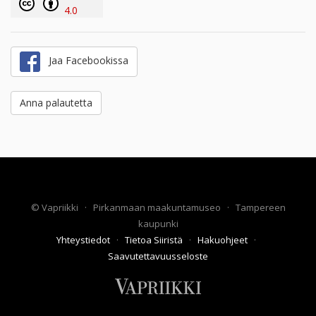
4.0
Jaa Facebookissa
Anna palautetta
©
Vapriikki
·
Pirkanmaan maakuntamuseo
·
Tampereen
kaupunki
Yhteystiedot
·
Tietoa Siiristä
·
Hakuohjeet
·
Saavutettavuusseloste