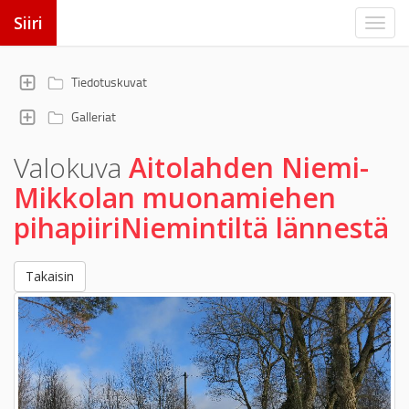
Siiri
Tiedotuskuvat
Galleriat
Valokuva
Aitolahden Niemi-
Mikkolan muonamiehen
pihapiiriNiemintiltä lännestä
Takaisin