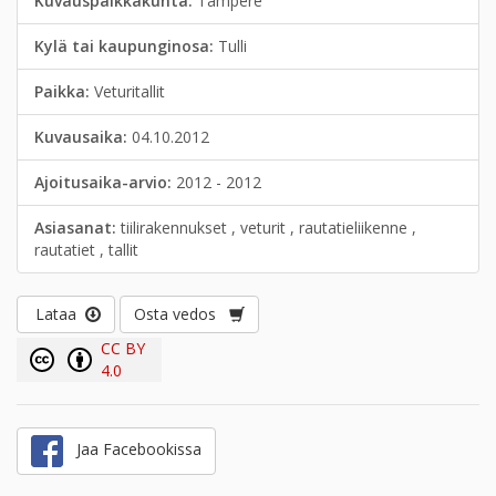
Kuvauspaikkakunta:
Tampere
Kylä tai kaupunginosa:
Tulli
Paikka:
Veturitallit
Kuvausaika:
04.10.2012
Ajoitusaika-arvio:
2012 - 2012
Asiasanat:
tiilirakennukset , veturit , rautatieliikenne ,
rautatiet , tallit
Lataa
Osta vedos
CC BY
4.0
Jaa Facebookissa