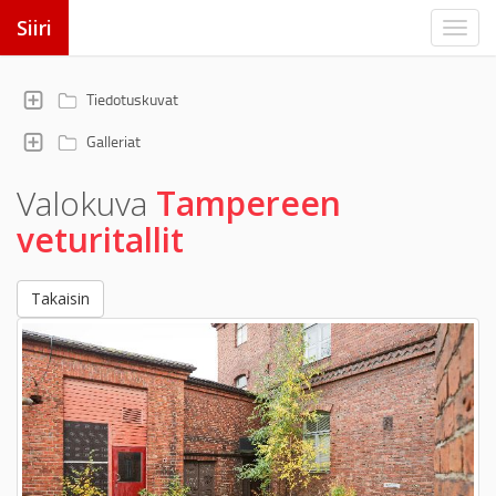
Siiri
Tiedotuskuvat
Galleriat
Valokuva
Tampereen
veturitallit
Takaisin