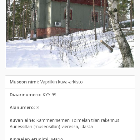
Museon nimi:
Vapriikin kuva-arkisto
Diaarinumero:
KYY 99
Alanumero:
3
Kuvan aihe:
Kämmenniemen Toimelan tilan rakennus
Aunessillan (museosillan) vieressä, idästä
Kuvaajan etunimi:
Marjo