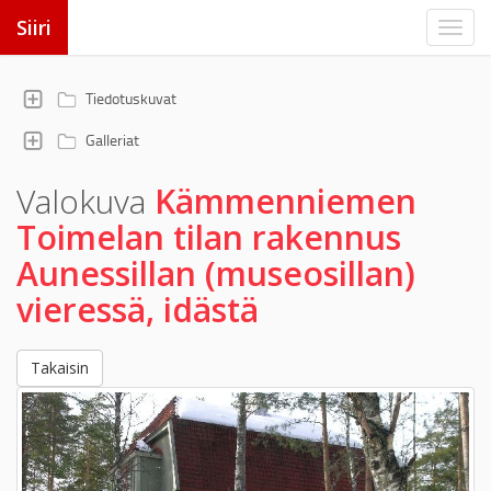
Siiri
Tiedotuskuvat
Galleriat
Valokuva
Kämmenniemen
Toimelan tilan rakennus
Aunessillan (museosillan)
vieressä, idästä
Takaisin