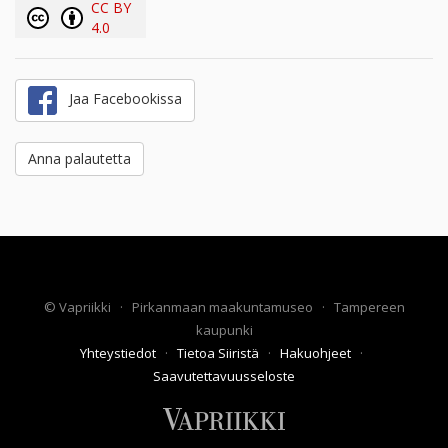
CC BY
4.0
Jaa Facebookissa
Anna palautetta
©
Vapriikki
·
Pirkanmaan maakuntamuseo
·
Tampereen
kaupunki
Yhteystiedot
·
Tietoa Siiristä
·
Hakuohjeet
·
Saavutettavuusseloste