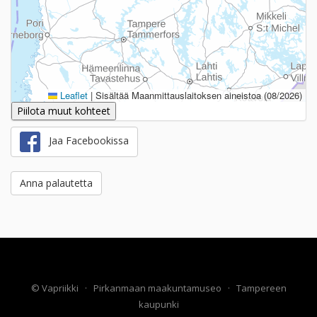
Leaflet
|
Sisältää Maanmittauslaitoksen aineistoa (08/2026)
Piilota muut kohteet
Jaa Facebookissa
Anna palautetta
©
Vapriikki
·
Pirkanmaan maakuntamuseo
·
Tampereen
kaupunki