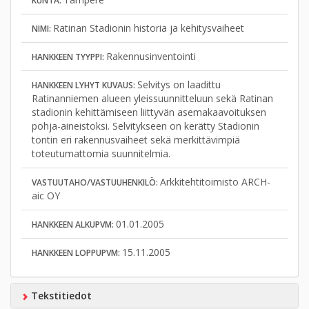
KUNTA:
Ratinan Stadionin historia ja kehitysvaiheet
NIMI:
Rakennusinventointi
HANKKEEN TYYPPI:
Selvitys on laadittu
HANKKEEN LYHYT KUVAUS:
Ratinanniemen alueen yleissuunnitteluun sekä Ratinan
stadionin kehittämiseen liittyvän asemakaavoituksen
pohja-aineistoksi. Selvitykseen on kerätty Stadionin
tontin eri rakennusvaiheet sekä merkittävimpiä
toteutumattomia suunnitelmia.
Arkkitehtitoimisto ARCH-
VASTUUTAHO/VASTUUHENKILÖ:
aic OY
01.01.2005
HANKKEEN ALKUPVM:
15.11.2005
HANKKEEN LOPPUPVM:
Tekstitiedot