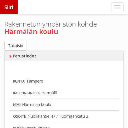
Siiri
Rakennetun ympäristön kohde
Härmälän koulu
Takaisin
Perustiedot
Tampere
KUNTA:
Härmälä
KAUPUNGINOSA:
Härmälän koulu
NIMI:
Nuolialantie 47 / Tuomaankatu 2
OSOITE:
opetus