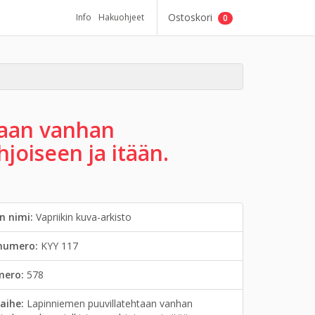
Ostoskori
Info
Hakuohjeet
0
taan vanhan
joiseen ja itään.
n nimi:
Vapriikin kuva-arkisto
inumero:
KYY 117
mero:
578
aihe:
Lapinniemen puuvillatehtaan vanhan