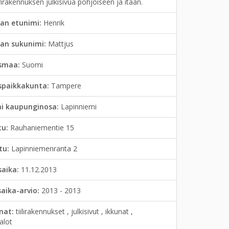
irakennuksen julkisivua pohjoiseen ja itään.
an etunimi:
Henrik
jan sukunimi:
Mattjus
smaa:
Suomi
spaikkakunta:
Tampere
ai kaupunginosa:
Lapinniemi
tu:
Rauhaniementie 15
tu:
Lapinniemenranta 2
saika:
11.12.2013
saika-arvio:
2013 - 2013
anat:
tiilirakennukset , julkisivut , ikkunat ,
alot