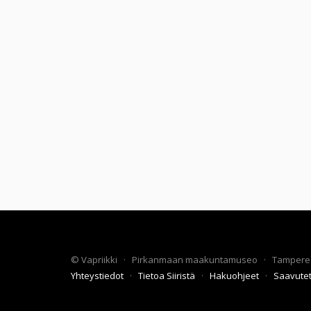
©
Vapriikki
·
Pirkanmaan maakuntamuseo
·
Tampere
Yhteystiedot
·
Tietoa Siiristä
·
Hakuohjeet
·
Saavute