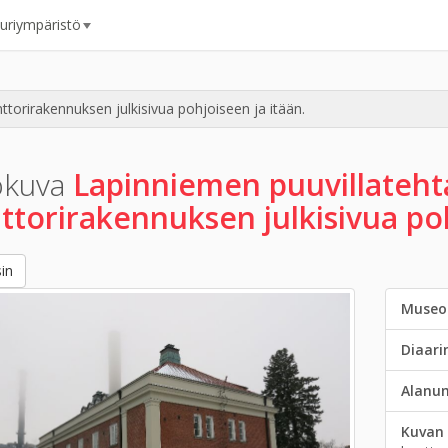
uuriympäristö
torirakennuksen julkisivua pohjoiseen ja itään.
okuva
Lapinniemen puuvillateh
ttorirakennuksen julkisivua poh
in
Museo
Diaar
Alanu
Kuvan 