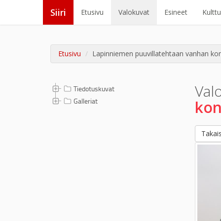
Siiri
Etusivu
Valokuvat
Esineet
Kultt
Etusivu
Lapinniemen puuvillatehtaan vanhan kont
Val
Tiedotuskuvat
Galleriat
kon
Takais