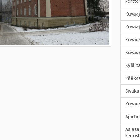
konttor
Kuvaaj
Kuvaa
Kuvau
Kuvau
Kylä t
Pääka
Sivuka
Kuvau
Ajoitu
Asias
kerrost