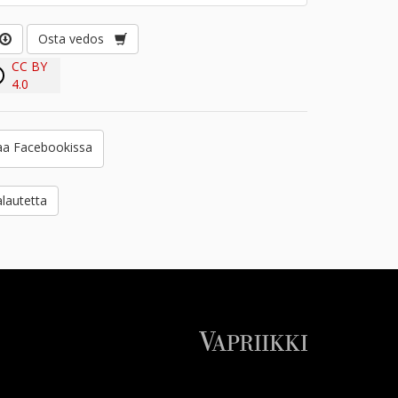
Osta vedos
CC BY
4.0
a Facebookissa
lautetta