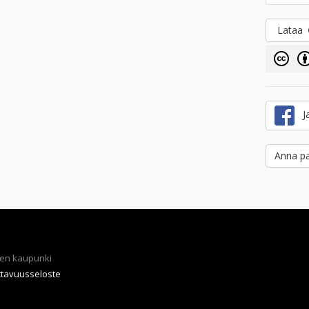
Lataa
Ja
Anna pa
en kaupunki
ttavuusseloste