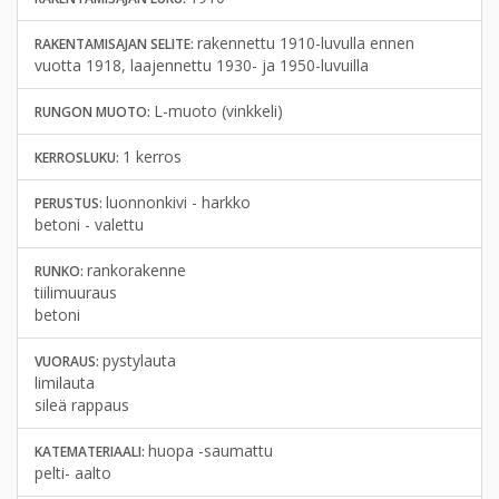
rakennettu 1910-luvulla ennen
RAKENTAMISAJAN SELITE:
vuotta 1918, laajennettu 1930- ja 1950-luvuilla
L-muoto (vinkkeli)
RUNGON MUOTO:
1 kerros
KERROSLUKU:
luonnonkivi - harkko
PERUSTUS:
betoni - valettu
rankorakenne
RUNKO:
tiilimuuraus
betoni
pystylauta
VUORAUS:
limilauta
sileä rappaus
huopa -saumattu
KATEMATERIAALI:
pelti- aalto