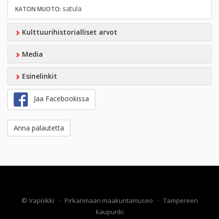
satula
KATON MUOTO:
Kulttuurihistorialliset arvot
Media
Esinelinkit
Jaa Facebookissa
Anna palautetta
©
Vapriikki
·
Pirkanmaan maakuntamuseo
·
Tampereen
kaupunki