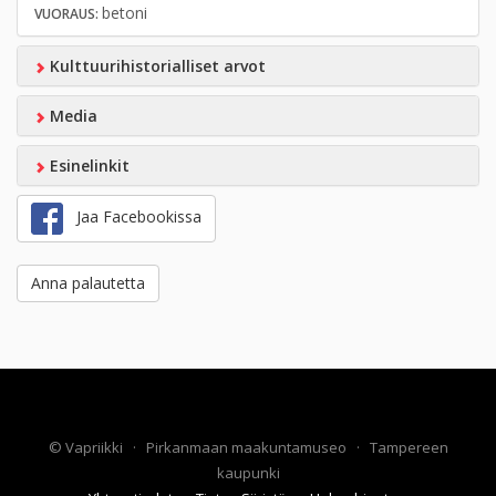
betoni
VUORAUS:
Kulttuurihistorialliset arvot
Media
Esinelinkit
Jaa Facebookissa
Anna palautetta
©
Vapriikki
·
Pirkanmaan maakuntamuseo
·
Tampereen
kaupunki