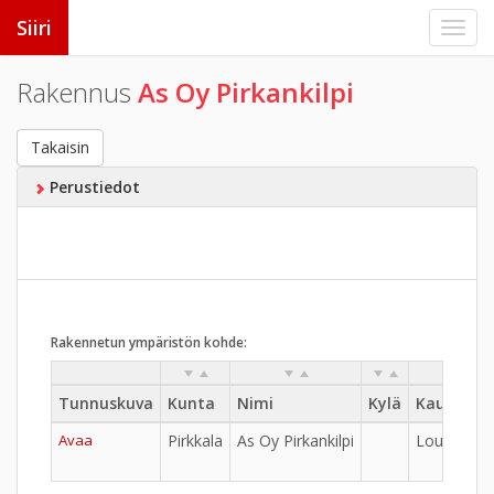
Siiri
Rakennus
As Oy Pirkankilpi
Takaisin
Perustiedot
Rakennetun ympäristön kohde:
Tunnuskuva
Kunta
Nimi
Kylä
Kaupungi
Avaa
Pirkkala
As Oy Pirkankilpi
Loukonlaht