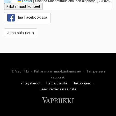
Leaflet
|
Sisältää Maanmittauslaitoksen aineistoa (08/2026)
Piilota muut kohteet
Jaa Facebookissa
Anna palautetta
©
Vapriikki
·
Pirkanmaan maakuntamuseo
·
Tampereen
kaupunki
Yhteystiedot
·
Tietoa Siiristä
·
Hakuohjeet
·
Saavutettavuusseloste