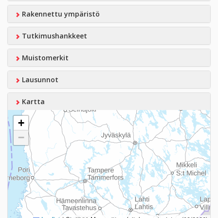
Rakennettu ympäristö
Tutkimushankkeet
Muistomerkit
Lausunnot
Kartta
+
−