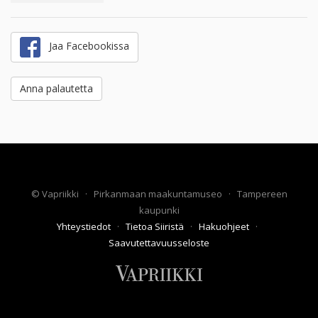
Jaa Facebookissa
Anna palautetta
©
Vapriikki
·
Pirkanmaan maakuntamuseo
·
Tampereen
kaupunki
Yhteystiedot
·
Tietoa Siiristä
·
Hakuohjeet
·
Saavutettavuusseloste