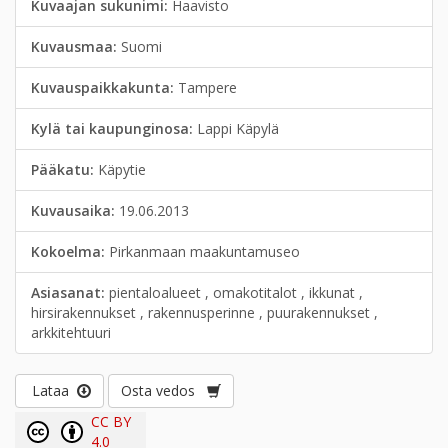
Kuvaajan sukunimi:
Haavisto
Kuvausmaa:
Suomi
Kuvauspaikkakunta:
Tampere
Kylä tai kaupunginosa:
Lappi Käpylä
Pääkatu:
Käpytie
Kuvausaika:
19.06.2013
Kokoelma:
Pirkanmaan maakuntamuseo
Asiasanat:
pientaloalueet , omakotitalot , ikkunat ,
hirsirakennukset , rakennusperinne , puurakennukset ,
arkkitehtuuri
Lataa
Osta vedos
CC BY
4.0