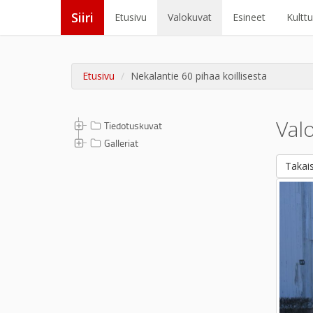
Siiri
Etusivu
Valokuvat
Esineet
Kultt
Etusivu
Nekalantie 60 pihaa koillisesta
Val
Tiedotuskuvat
Galleriat
Takais