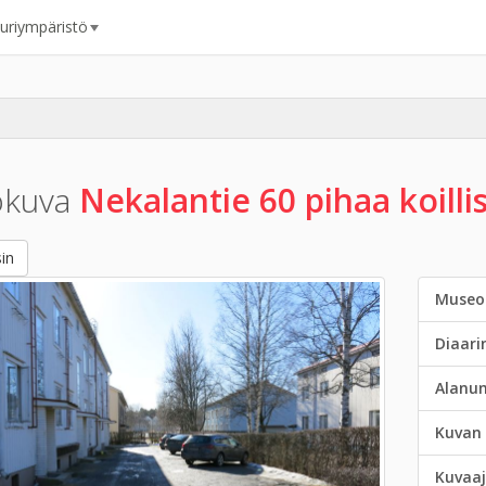
uuriympäristö
okuva
Nekalantie 60 pihaa koilli
in
Museo
Diaar
Alanu
Kuvan 
Kuvaaj