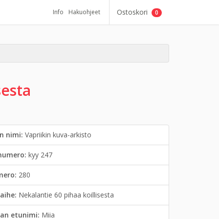
Ostoskori
Info
Hakuohjeet
0
sesta
n nimi:
Vapriikin kuva-arkisto
inumero:
kyy 247
mero:
280
aihe:
Nekalantie 60 pihaa koillisesta
an etunimi:
Miia