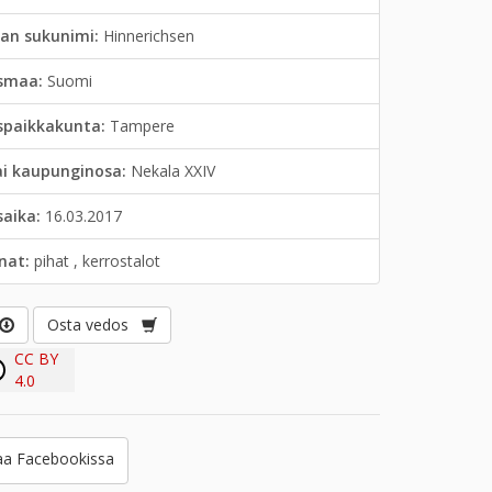
jan sukunimi:
Hinnerichsen
smaa:
Suomi
spaikkakunta:
Tampere
ai kaupunginosa:
Nekala XXIV
saika:
16.03.2017
anat:
pihat , kerrostalot
Osta vedos
CC BY
4.0
a Facebookissa