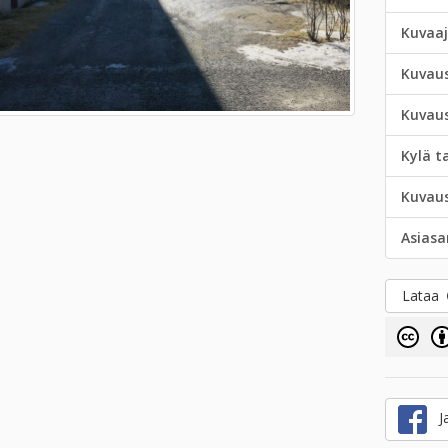
Kuvaa
Kuvau
Kuvau
Kylä t
Kuvau
Asias
Lataa
Ja