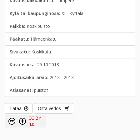
Kuvauspaikkakunta:
Tampere
Kylä tai kaupunginosa:
XI - Kyttälä
Paikka:
Koskipuisto
Pääkatu:
Hämeenkatu
Sivukatu:
Koskikatu
Kuvausaika:
25.10.2013
Ajoitusaika-arvio:
2013 - 2013
Asiasanat:
puistot
Lataa
Osta vedos
CC BY
4.0