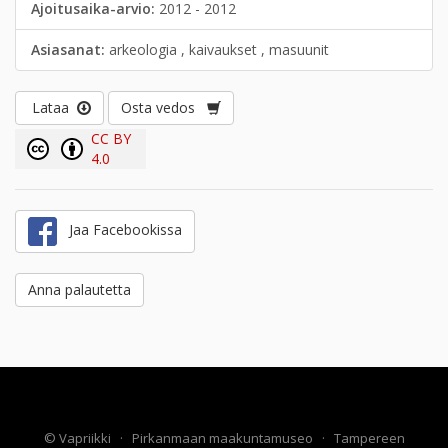
Ajoitusaika-arvio:
2012 - 2012
Asiasanat:
arkeologia , kaivaukset , masuunit
Lataa
Osta vedos
CC BY
4.0
Jaa Facebookissa
Anna palautetta
©
Vapriikki
·
Pirkanmaan maakuntamuseo
·
Tampereen