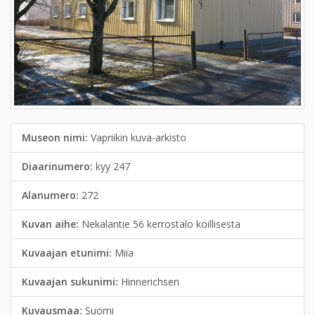
Museon nimi:
Vapriikin kuva-arkisto
Diaarinumero:
kyy 247
Alanumero:
272
Kuvan aihe:
Nekalantie 56 kerrostalo koillisesta
Kuvaajan etunimi:
Miia
Kuvaajan sukunimi:
Hinnerichsen
Kuvausmaa:
Suomi