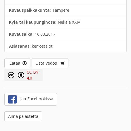
Kuvauspaikkakunta:
Tampere
Kylä tai kaupunginosa:
Nekala XXIV
Kuvausaika:
16.03.2017
Asiasanat:
kerrostalot
Lataa
Osta vedos
CC BY
4.0
Jaa Facebookissa
Anna palautetta