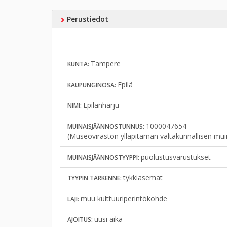
Perustiedot
Tampere
KUNTA:
Epilä
KAUPUNGINOSA:
Epilänharju
NIMI:
1000047654
MUINAISJÄÄNNÖSTUNNUS:
(Museoviraston ylläpitämän valtakunnallisen mui
puolustusvarustukset
MUINAISJÄÄNNÖSTYYPPI:
tykkiasemat
TYYPIN TARKENNE:
muu kulttuuriperintökohde
LAJI:
uusi aika
AJOITUS: