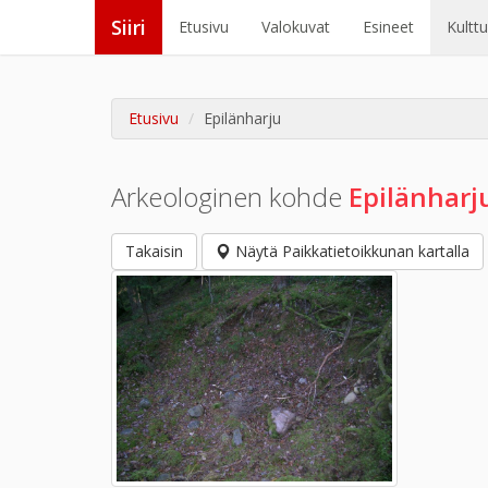
Siiri
Etusivu
Valokuvat
Esineet
Kultt
Etusivu
Epilänharju
Arkeologinen kohde
Epilänharj
Takaisin
Näytä Paikkatietoikkunan kartalla