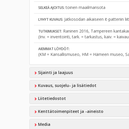
toinen maailmansota
SELKEÄ AJOITUS:
Jatkosodan aikaiseen it-patteriin liit
LYHYT KUVAUS:
Raninen 2016, Tampereen kantakaup.
TUTKIMUKSET:
(Inv. = inventointi, tark. = tarkastus, kaiv. = kaiv
AIEMMAT LÖYDÖT:
(KM = Kansallismuseo, HM = Hämeen museo, S
Sijainti ja laajuus
Kuvaus, suojelu- ja lisätiedot
Liitetiedostot
Kenttätoimenpiteet ja -aineisto
Media