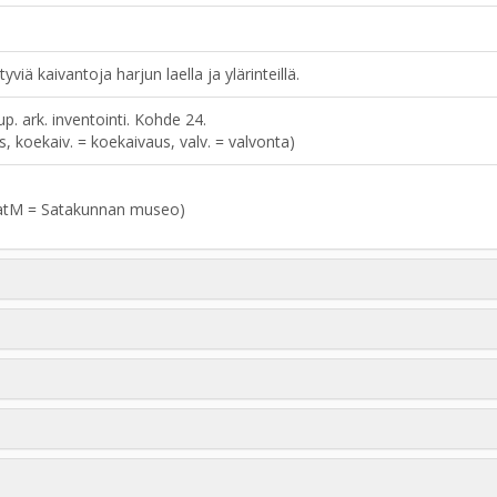
tyviä kaivantoja harjun laella ja ylärinteillä.
 ark. inventointi. Kohde 24.
aus, koekaiv. = koekaivaus, valv. = valvonta)
atM = Satakunnan museo)