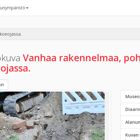
uuriympäristö
koeojassa.
okuva
Vanhaa rakennelmaa, po
ojassa.
in
Museo
Diaar
Alanu
Kuvan 