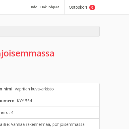
Ostoskori
Info
Hakuohjeet
0
hjoisemmassa
n nimi:
Vapriikin kuva-arkisto
inumero:
KYY 564
mero:
4
aihe:
Vanhaa rakennelmaa, pohjoisemmassa