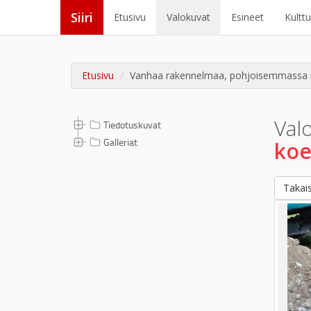
Siiri
Etusivu
Valokuvat
Esineet
Kultt
Etusivu
Vanhaa rakennelmaa, pohjoisemmassa 
Val
Tiedotuskuvat
Galleriat
koe
Takais