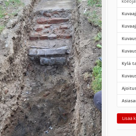
koeoja
Kuvaaj
Kuvaa
Kuvau
Kuvau
Kylä t
Kuvau
Ajoitu
Asias
Lisää k