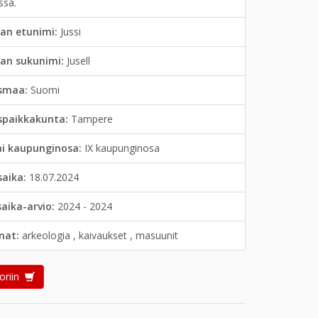
ssa.
an etunimi:
Jussi
jan sukunimi:
Jusell
smaa:
Suomi
spaikkakunta:
Tampere
ai kaupunginosa:
IX kaupunginosa
saika:
18.07.2024
saika-arvio:
2024 - 2024
anat:
arkeologia , kaivaukset , masuunit
oriin