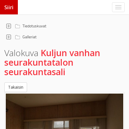
Siiri
Tiedotuskuvat
Galleriat
Valokuva
Kuljun vanhan
seurakuntatalon
seurakuntasali
Takaisin