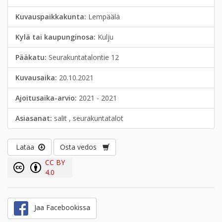
Kuvauspaikkakunta:
Lempäälä
Kylä tai kaupunginosa:
Kulju
Pääkatu:
Seurakuntatalontie 12
Kuvausaika:
20.10.2021
Ajoitusaika-arvio:
2021 - 2021
Asiasanat:
salit , seurakuntatalot
Lataa
Osta vedos
CC BY
4.0
Jaa Facebookissa