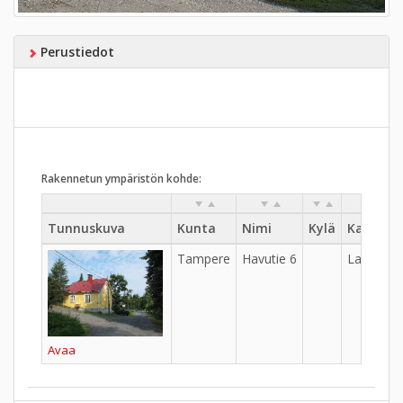
Perustiedot
Rakennetun ympäristön kohde:
Tunnuskuva
Kunta
Nimi
Kylä
Kaupung
Tampere
Havutie 6
Lappi
Avaa