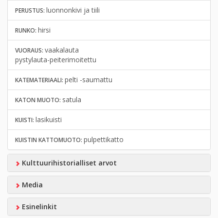
luonnonkivi ja tiili
PERUSTUS:
hirsi
RUNKO:
vaakalauta
VUORAUS:
pystylauta-peiterimoitettu
pelti -saumattu
KATEMATERIAALI:
satula
KATON MUOTO:
lasikuisti
KUISTI:
pulpettikatto
KUISTIN KATTOMUOTO:
Kulttuurihistorialliset arvot
Media
Esinelinkit