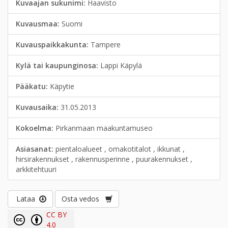
Kuvaajan sukunimi:
Haavisto
Kuvausmaa:
Suomi
Kuvauspaikkakunta:
Tampere
Kylä tai kaupunginosa:
Lappi Käpylä
Pääkatu:
Käpytie
Kuvausaika:
31.05.2013
Kokoelma:
Pirkanmaan maakuntamuseo
Asiasanat:
pientaloalueet , omakotitalot , ikkunat ,
hirsirakennukset , rakennusperinne , puurakennukset ,
arkkitehtuuri
Lataa
Osta vedos
CC BY
4.0