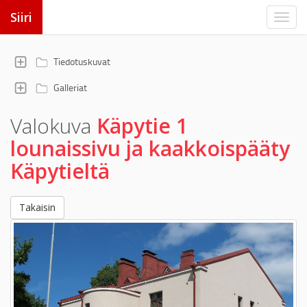
Siiri
Tiedotuskuvat
Galleriat
Valokuva
Käpytie 1
lounaissivu ja kaakkoispääty
Käpytieltä
Takaisin