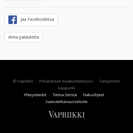
Jaa Facebookissa
Anna palautetta
©
Vapriikki
·
Pirkanmaan maakuntamuseo
·
Tampereen
kaupunki
Yhteystiedot
·
Tietoa Siiristä
·
Hakuohjeet
·
Saavutettavuusseloste