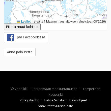
Leaflet
|
Sisältää Maanmittauslaitoksen aineistoa (08/2026)
Piilota muut kohteet
Jaa Facebookissa
Anna palautetta
©
Vapriikki
·
Pirkanmaan maakuntamuseo
·
Tampereen
kaupunki
Yhteystiedot
·
Tietoa Siiristä
·
Hakuohjeet
·
Saavutettavuusseloste