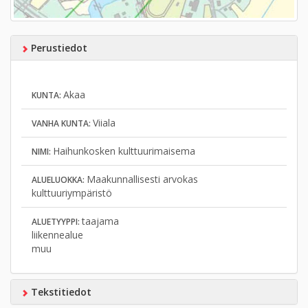
Perustiedot
Akaa
KUNTA:
Viiala
VANHA KUNTA:
Haihunkosken kulttuurimaisema
NIMI:
Maakunnallisesti arvokas
ALUELUOKKA:
kulttuuriympäristö
taajama
ALUETYYPPI:
liikennealue
muu
Tekstitiedot