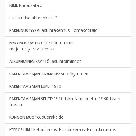
Kurpitsatalo
NIMI:
Isolähteenkatu 2
OSOITE:
asuinrakennus - omakotitalo
RAKENNUSTYYPPI:
kokoontuminen
NYKYINEN KÄYTTÖ:
majoitus ja ravitsemus
asuintoiminnot
ALKUPERÄINEN KÄYTTÖ:
vuosikymmen
RAKENTAMISAJAN TARKKUUS:
1910
RAKENTAMISAJAN LUKU:
1910-luku, laajennettu 1930-luvun
RAKENTAMISAJAN SELITE:
alussa
suorakaide
RUNGON MUOTO:
kellarikerros + asuinkerros + ullakkokerros
KERROSLUKU: