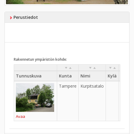
Perustiedot
Rakennetun ympäristön kohde:
Tunnuskuva
Kunta
Nimi
Kylä
Kaupu
Tampere
Kurpitsatalo
Ala-Pi
Avaa