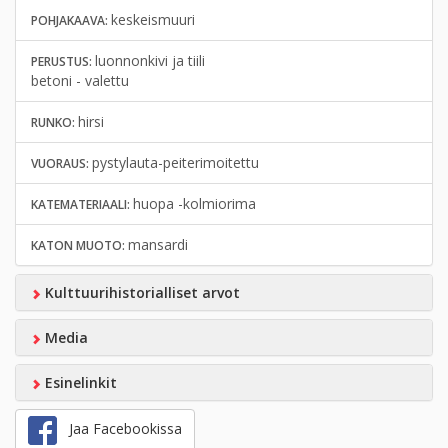
keskeismuuri
POHJAKAAVA:
luonnonkivi ja tiili
PERUSTUS:
betoni - valettu
hirsi
RUNKO:
pystylauta-peiterimoitettu
VUORAUS:
huopa -kolmiorima
KATEMATERIAALI:
mansardi
KATON MUOTO:
Kulttuurihistorialliset arvot
Media
Esinelinkit
Jaa Facebookissa