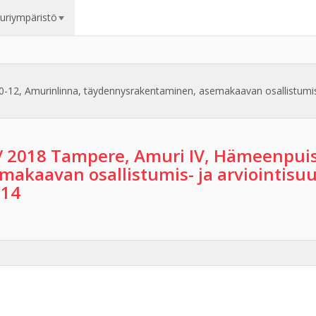
uuriympäristö
12, Amurinlinna, täydennysrakentaminen, asemakaavan osallistumis- j
/ 2018 Tampere, Amuri IV, Hämeenpuis
akaavan osallistumis- ja arviointisuu
614