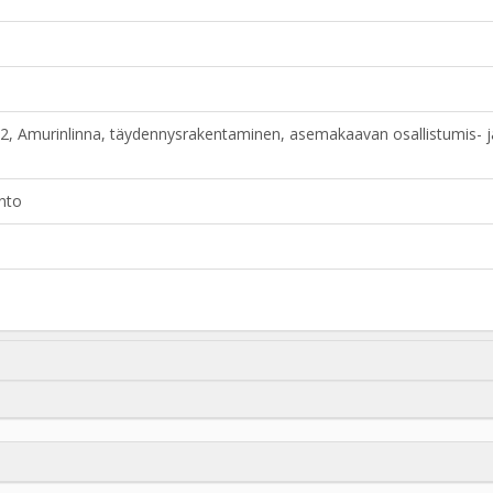
 Amurinlinna, täydennysrakentaminen, asemakaavan osallistumis- ja a
nto