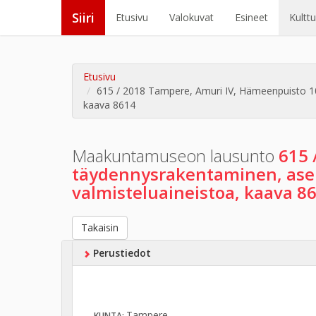
Siiri
Etusivu
Valokuvat
Esineet
Kultt
Etusivu
615 / 2018 Tampere, Amuri IV, Hämeenpuisto 10-
kaava 8614
Maakuntamuseon lausunto
615 
täydennysrakentaminen, asem
valmisteluaineistoa, kaava 8
Takaisin
Perustiedot
Tampere
KUNTA: