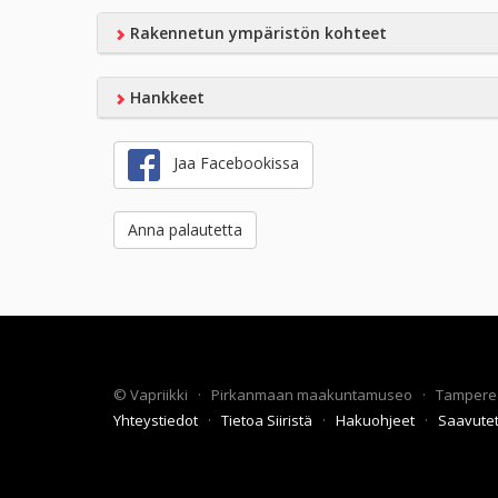
Rakennetun ympäristön kohteet
Hankkeet
Jaa Facebookissa
Anna palautetta
©
Vapriikki
·
Pirkanmaan maakuntamuseo
·
Tampere
Yhteystiedot
·
Tietoa Siiristä
·
Hakuohjeet
·
Saavute