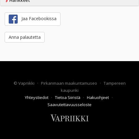
Hankkeet
Jaa Facebookissa
Anna palautetta
©
Vapriikki
·
Pirkanmaan maakuntamuseo
·
Tampereen
kaupunki
Yhteystiedot
·
Tietoa Siiristä
·
Hakuohjeet
·
Saavutettavuusseloste