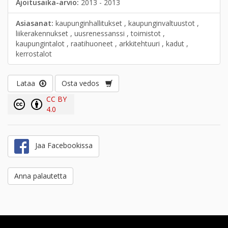
Ajoitusaika-arvio:
2013 - 2013
Asiasanat:
kaupunginhallitukset , kaupunginvaltuustot ,
liikerakennukset , uusrenessanssi , toimistot ,
kaupungintalot , raatihuoneet , arkkitehtuuri , kadut ,
kerrostalot
Lataa
Osta vedos
CC BY
4.0
Jaa Facebookissa
Anna palautetta