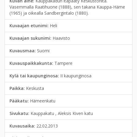
Kuvan aihe:
Kauppakadun itäpääty Keskustorilta.
Vasemmalla Raatihuone (1888), sen takana Kauppa-Häme
(1965) ja oikealla Sandbergintalo (1880).
Kuvaajan etunimi:
Heli
Kuvaajan sukunimi:
Haavisto
Kuvausmaa:
Suomi
Kuvauspaikkakunta:
Tampere
Kylä tai kaupunginosa:
II kaupunginosa
Paikka:
Keskusta
Pääkatu:
Hämeenkatu
Sivukatu:
Kauppakatu , Aleksis Kiven katu
Kuvausaika:
22.02.2013