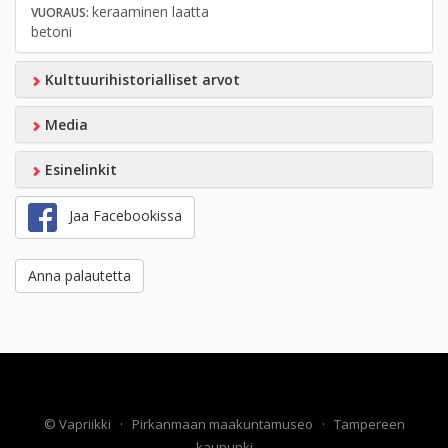
keraaminen laatta
VUORAUS:
betoni
Kulttuurihistorialliset arvot
Media
Esinelinkit
Jaa Facebookissa
Anna palautetta
©
Vapriikki
·
Pirkanmaan maakuntamuseo
·
Tampereen
kaupunki