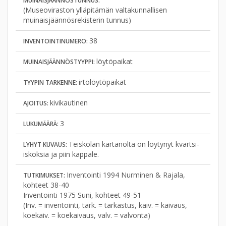
MUINAISJÄÄNNÖSTUNNUS:
(Museoviraston ylläpitämän valtakunnallisen
muinaisjäännösrekisterin tunnus)
38
INVENTOINTINUMERO:
löytöpaikat
MUINAISJÄÄNNÖSTYYPPI:
irtolöytöpaikat
TYYPIN TARKENNE:
kivikautinen
AJOITUS:
3
LUKUMÄÄRÄ:
Teiskolan kartanolta on löytynyt kvartsi-
LYHYT KUVAUS:
iskoksia ja piin kappale.
Inventointi 1994 Nurminen & Rajala,
TUTKIMUKSET:
kohteet 38-40
Inventointi 1975 Suni, kohteet 49-51
(Inv. = inventointi, tark. = tarkastus, kaiv. = kaivaus,
koekaiv. = koekaivaus, valv. = valvonta)