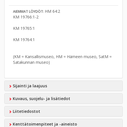
HM 64:2
AIEMMAT LÖYDÖT:
KM 19766:1-2
KM 19765:1
KM 19764:1
(KM = Kansallismuseo, HM = Hämeen museo, SatM =
Satakunnan museo)
Sijainti ja laajuus
Kuvaus, suojelu- ja lisätiedot
Liitetiedostot
Kenttätoimenpiteet ja -aineisto