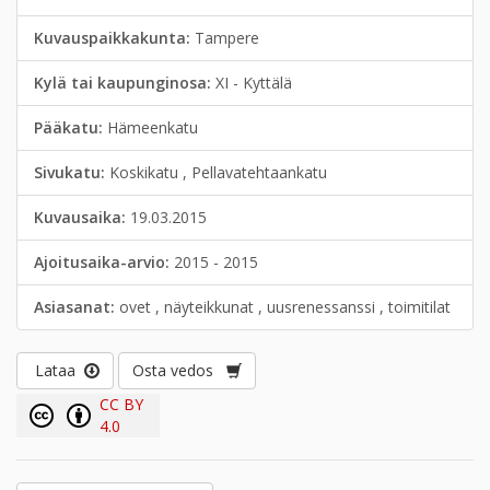
Kuvauspaikkakunta:
Tampere
Kylä tai kaupunginosa:
XI - Kyttälä
Pääkatu:
Hämeenkatu
Sivukatu:
Koskikatu , Pellavatehtaankatu
Kuvausaika:
19.03.2015
Ajoitusaika-arvio:
2015 - 2015
Asiasanat:
ovet , näyteikkunat , uusrenessanssi , toimitilat
Lataa
Osta vedos
CC BY
4.0