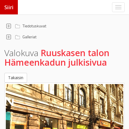
Siiri
Tiedotuskuvat
Galleriat
Valokuva
Ruuskasen talon
Hämeenkadun julkisivua
Takaisin