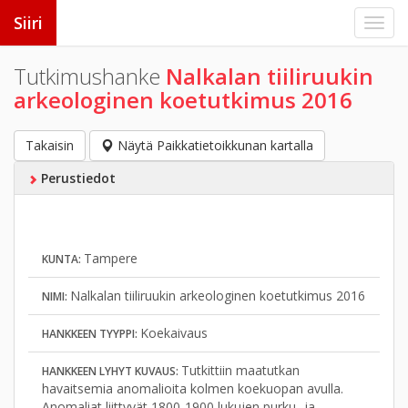
Siiri
Tutkimushanke
Nalkalan tiiliruukin
arkeologinen koetutkimus 2016
Takaisin
Näytä Paikkatietoikkunan kartalla
Perustiedot
Tampere
KUNTA:
Nalkalan tiiliruukin arkeologinen koetutkimus 2016
NIMI:
Koekaivaus
HANKKEEN TYYPPI:
Tutkittiin maatutkan
HANKKEEN LYHYT KUVAUS:
havaitsemia anomalioita kolmen koekuopan avulla.
Anomaliat liittyvät 1800-1900 lukujen purku- ja