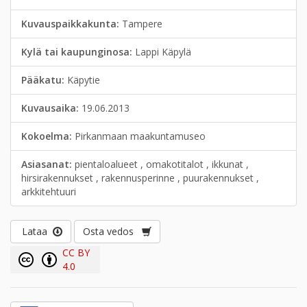
Kuvauspaikkakunta:
Tampere
Kylä tai kaupunginosa:
Lappi Käpylä
Pääkatu:
Käpytie
Kuvausaika:
19.06.2013
Kokoelma:
Pirkanmaan maakuntamuseo
Asiasanat:
pientaloalueet , omakotitalot , ikkunat ,
hirsirakennukset , rakennusperinne , puurakennukset ,
arkkitehtuuri
Lataa
Osta vedos
CC BY
4.0