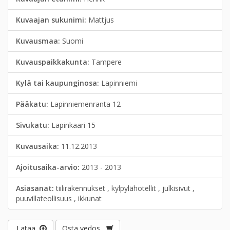
Kuvaajan sukunimi:
Mattjus
Kuvausmaa:
Suomi
Kuvauspaikkakunta:
Tampere
Kylä tai kaupunginosa:
Lapinniemi
Pääkatu:
Lapinniemenranta 12
Sivukatu:
Lapinkaari 15
Kuvausaika:
11.12.2013
Ajoitusaika-arvio:
2013 - 2013
Asiasanat:
tiilirakennukset , kylpylähotellit , julkisivut ,
puuvillateollisuus , ikkunat
Lataa
Osta vedos