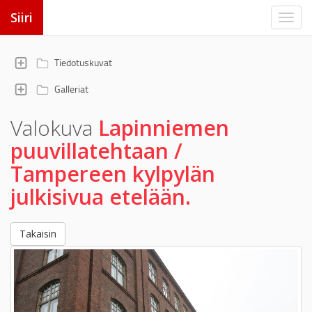
Siiri
Tiedotuskuvat
Galleriat
Valokuva
Lapinniemen
puuvillatehtaan /
Tampereen kylpylän
julkisivua etelään.
Takaisin