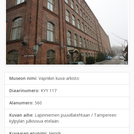
Museon nimi:
Vapriikin kuva-arkisto
Diaarinumero:
KYY 117
Alanumero:
560
Kuvan aihe:
Lapinniemen puuvillatehtaan / Tampereen
kylpylän julkisivua etelään.
Kuvaajan etunimi:
Henrik