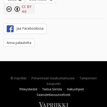
CC BY
4.0
Jaa Facebookissa
Anna palautetta
©
Vapriikki
·
Pirkanmaan maakuntamuseo
·
Tampereen
kaupunki
Yhteystiedot
·
Tietoa Siiristä
·
Hakuohjeet
·
Saavutettavuusseloste