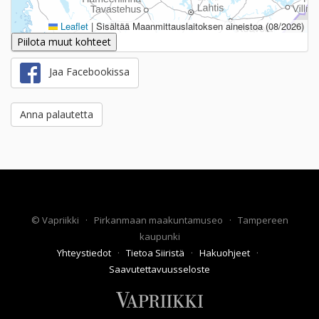
Leaflet
|
Sisältää Maanmittauslaitoksen aineistoa (08/2026)
Piilota muut kohteet
Jaa Facebookissa
Anna palautetta
©
Vapriikki
·
Pirkanmaan maakuntamuseo
·
Tampereen
kaupunki
Yhteystiedot
·
Tietoa Siiristä
·
Hakuohjeet
·
Saavutettavuusseloste