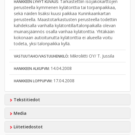
Tarkastettiin isojakokarttojen
HANKKEEN LYHYT KUVAUS:
perusteella kymmenen kylätonttia tai torpanpaikkaa,
sekä näiden lisäksi kuusi paikkaa Kuninkaankartan
perusteella. Maastotarkastusten perusteella todettiin
kahdeksalla vanhalla kylätontilla/talonpaikalla olevan
muinaisjäännös osalla vanhaa kylätonttia. Yhtäkään
kokonaan autioitunutta kylätonttia ei alueella voitu
todeta, yksi talonpaikka kyllä.
Mikroliitti OY/ T. Jussila
VASTUUTAHO/VASTUUHENKILÖ:
14.04.2008
HANKKEEN ALKUPVM:
17.04.2008
HANKKEEN LOPPUPVM:
Tekstitiedot
Media
Liitetiedostot