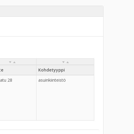
te
Kohdetyyppi
katu 28
asuinkiinteistö