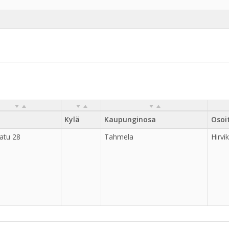
Kylä
Kaupunginosa
Osoi
katu 28
Tahmela
Hirvi