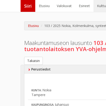
Siiri
Etusivu
Valokuvat
Esineet
Kultt
Etusivu
103 / 2025 Nokia, Kolmenkulma, synteet
Maakuntamuseon lausunto
103 
tuotantolaitoksen YVA-ohjel
Takaisin
Perustiedot
Nokia
KUNTA:
Tampere
Juhansuo
KAUPUNGINOSA: