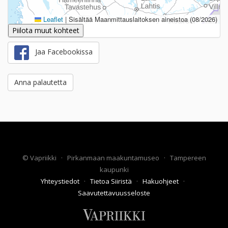
Leaflet
|
Sisältää Maanmittauslaitoksen aineistoa (08/2026)
Piilota muut kohteet
Jaa Facebookissa
Anna palautetta
©
Vapriikki
·
Pirkanmaan maakuntamuseo
·
Tampereen
kaupunki
Yhteystiedot
·
Tietoa Siiristä
·
Hakuohjeet
·
Saavutettavuusseloste