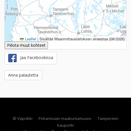
Leaflet
|
Sisältää Maanmittauslaitoksen aineistoa (08/2026)
Piilota muut kohteet
Jaa Facebookissa
Anna palautetta
©
Vapriikki
·
Pirkanmaan maakuntamuseo
·
Tampereen
kaupunki