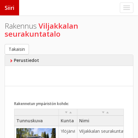
Siiri
Rakennus
Viljakkalan
seurakuntatalo
Takaisin
Perustiedot
Rakennetun ympäristön kohde:
Tunnuskuva
Kunta
Nimi
K
Ylöjärvi
Viljakkalan seurakuntatalo
V