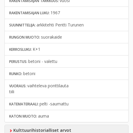
vuosi
RAKENTAMISAJAN TARKKUUS:
1967
RAKENTAMISAJAN LUKU:
arkkitehti Pentti Turunen
SUUNNITTELIJA:
suorakaide
RUNGON MUOTO:
K+1
KERROSLUKU:
betoni - valettu
PERUSTUS:
betoni
RUNKO:
vaihteleva ponttilauta
VUORAUS:
tiili
pelti -saumattu
KATEMATERIAALI:
auma
KATON MUOTO:
Kulttuurihistorialliset arvot