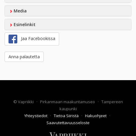
Media
Esinelinkit
Jaa Facebookissa
Anna palautetta
©
Vapriikki
·
Pirkanmaan maakuntamuseo
·
Tampereen
kaupunki
Yhteystiedot
·
Tietoa Siiristä
·
Hakuohjeet
·
Saavutettavuusseloste