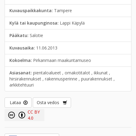
Kuvauspaikkakunta:
Tampere
Kylä tai kaupunginosa:
Lappi Käpylä
Pääkatu:
Salotie
Kuvausaika:
11.06.2013
Kokoelma:
Pirkanmaan maakuntamuseo
Asiasanat:
pientaloalueet , omakotitalot , ikkunat ,
hirsirakennukset , rakennusperinne , puurakennukset ,
arkkitehtuuri
Lataa
Osta vedos
CC BY
4.0