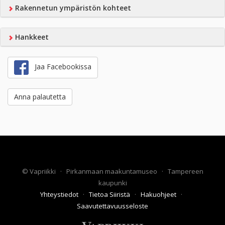
Rakennetun ympäristön kohteet
Hankkeet
Jaa Facebookissa
Anna palautetta
©
Vapriikki
·
Pirkanmaan maakuntamuseo
·
Tampereen
kaupunki
Yhteystiedot
·
Tietoa Siiristä
·
Hakuohjeet
·
Saavutettavuusseloste