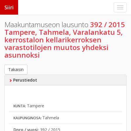
Siiri
Maakuntamuseon lausunto
392 / 2015
Tampere, Tahmela, Varalankatu 5,
kerrostalon kellarikerroksen
varastotilojen muutos yhdeksi
asunnoksi
Takaisin
Perustiedot
Tampere
KUNTA:
Tahmela
KAUPUNGINOSA:
Dnro / vuosi:
392 / 2015