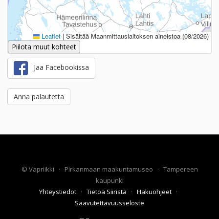
Leaflet
|
Sisältää Maanmittauslaitoksen aineistoa (08/2026)
Piilota muut kohteet
Jaa Facebookissa
Anna palautetta
©
Vapriikki
·
Pirkanmaan maakuntamuseo
·
Tampereen
kaupunki
Yhteystiedot
·
Tietoa Siiristä
·
Hakuohjeet
·
Saavutettavuusseloste