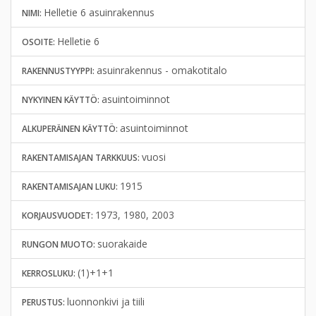
Helletie 6 asuinrakennus
NIMI:
Helletie 6
OSOITE:
asuinrakennus - omakotitalo
RAKENNUSTYYPPI:
asuintoiminnot
NYKYINEN KÄYTTÖ:
asuintoiminnot
ALKUPERÄINEN KÄYTTÖ:
vuosi
RAKENTAMISAJAN TARKKUUS:
1915
RAKENTAMISAJAN LUKU:
1973, 1980, 2003
KORJAUSVUODET:
suorakaide
RUNGON MUOTO:
(1)+1+1
KERROSLUKU:
luonnonkivi ja tiili
PERUSTUS: