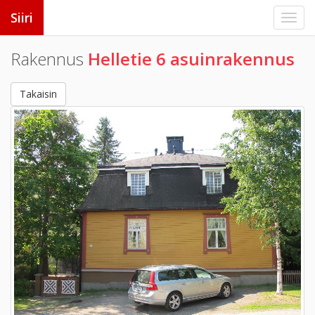
Siiri
Rakennus
Helletie 6 asuinrakennus
Takaisin