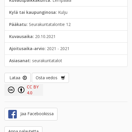
Kuvauspaikkakunta:
Lempäälä
Kylä tai kaupunginosa:
Kulju
Pääkatu:
Seurakuntatalontie 12
Kuvausaika:
20.10.2021
Ajoitusaika-arvio:
2021 - 2021
Asiasanat:
seurakuntatalot
Lataa
Osta vedos
CC BY
4.0
Jaa Facebookissa
Anna palautetta