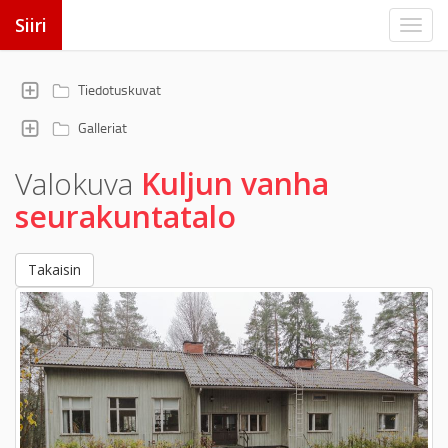
Siiri
Tiedotuskuvat
Galleriat
Valokuva
Kuljun vanha
seurakuntatalo
Takaisin