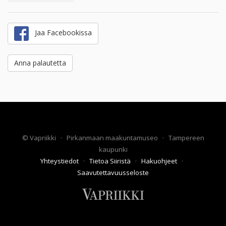
Jaa Facebookissa
Anna palautetta
©
Vapriikki
·
Pirkanmaan maakuntamuseo
·
Tampereen
kaupunki
Yhteystiedot
·
Tietoa Siiristä
·
Hakuohjeet
·
Saavutettavuusseloste