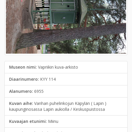
Museon nimi:
Vapriikin kuva-arkisto
Diaarinumero:
KYY 114
Alanumero:
6955
Kuvan aihe:
Vanhan puhelinkojun Käpylän ( Lapin )
kaupunginosassa Lapin aukiolla / Keskuspuistossa
Kuvaajan etunimi:
Miinu