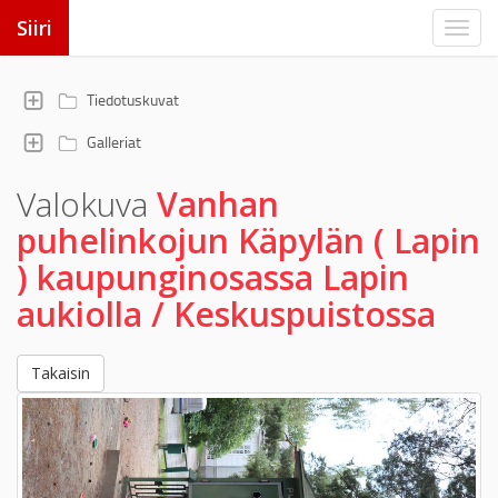
Siiri
Tiedotuskuvat
Galleriat
Valokuva
Vanhan
puhelinkojun Käpylän ( Lapin
) kaupunginosassa Lapin
aukiolla / Keskuspuistossa
Takaisin