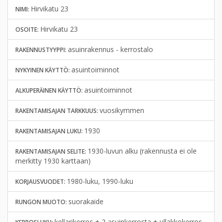
Hirvikatu 23
NIMI:
Hirvikatu 23
OSOITE:
asuinrakennus - kerrostalo
RAKENNUSTYYPPI:
asuintoiminnot
NYKYINEN KÄYTTÖ:
asuintoiminnot
ALKUPERÄINEN KÄYTTÖ:
vuosikymmen
RAKENTAMISAJAN TARKKUUS:
1930
RAKENTAMISAJAN LUKU:
1930-luvun alku (rakennusta ei ole
RAKENTAMISAJAN SELITE:
merkitty 1930 karttaan)
1980-luku, 1990-luku
KORJAUSVUODET:
suorakaide
RUNGON MUOTO:
kellarikerros + 2 asuinkerrosta + ullakkokerros