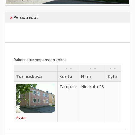
Perustiedot
Rakennetun ympäristön kohde:
Tunnuskuva
Kunta
Nimi
Kylä
Kaupu
Tampere
Hirvikatu 23
Tahme
Avaa