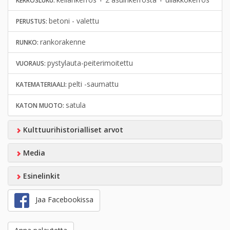
KERROSLUKU:
betoni - valettu
PERUSTUS:
rankorakenne
RUNKO:
pystylauta-peiterimoitettu
VUORAUS:
pelti -saumattu
KATEMATERIAALI:
satula
KATON MUOTO:
Kulttuurihistorialliset arvot
Media
Esinelinkit
Jaa Facebookissa