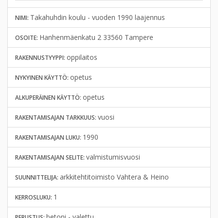
Takahuhdin koulu - vuoden 1990 laajennus
NIMI:
Hanhenmäenkatu 2 33560 Tampere
OSOITE:
oppilaitos
RAKENNUSTYYPPI:
opetus
NYKYINEN KÄYTTÖ:
opetus
ALKUPERÄINEN KÄYTTÖ:
vuosi
RAKENTAMISAJAN TARKKUUS:
1990
RAKENTAMISAJAN LUKU:
valmistumisvuosi
RAKENTAMISAJAN SELITE:
arkkitehtitoimisto Vahtera & Heino
SUUNNITTELIJA:
1
KERROSLUKU:
betoni - valettu
PERUSTUS: