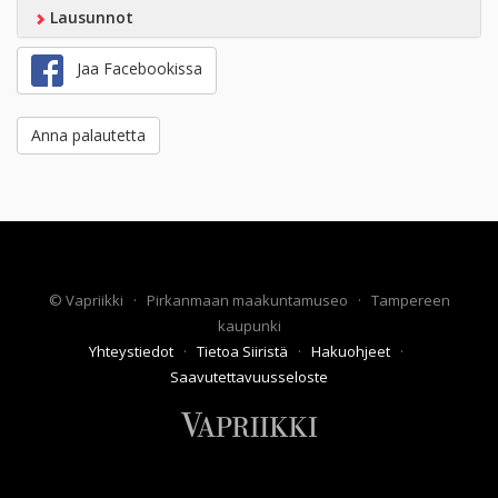
Lausunnot
Jaa Facebookissa
Anna palautetta
©
Vapriikki
·
Pirkanmaan maakuntamuseo
·
Tampereen
kaupunki
Yhteystiedot
·
Tietoa Siiristä
·
Hakuohjeet
·
Saavutettavuusseloste