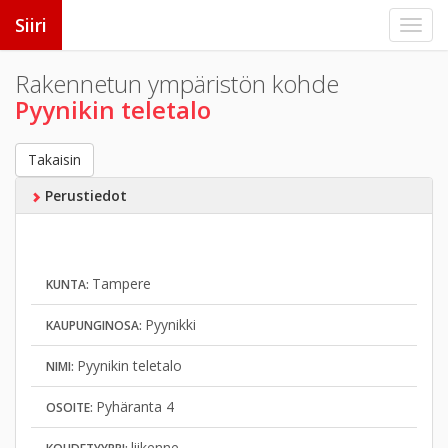
Siiri
Rakennetun ympäristön kohde
Pyynikin teletalo
Takaisin
Perustiedot
Tampere
KUNTA:
Pyynikki
KAUPUNGINOSA:
Pyynikin teletalo
NIMI:
Pyhäranta 4
OSOITE:
liikenne