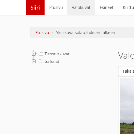
Siiri
Etusivu
Valokuvat
Esineet
Kultt
Etusivu
Yleiskuva salaojituksen jälkeen
Val
Tiedotuskuvat
Galleriat
Takais