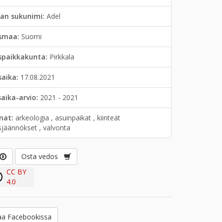
jan sukunimi:
Adel
smaa:
Suomi
spaikkakunta:
Pirkkala
saika:
17.08.2021
saika-arvio:
2021 - 2021
anat:
arkeologia , asuinpaikat , kiinteät
sjäännökset , valvonta
Osta vedos
CC BY
4.0
a Facebookissa