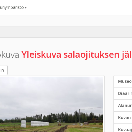
uuriympäristö
okuva
Yleiskuva salaojituksen jä
in
Museo
Diaar
Alanu
Kuvan 
Kuvaaj