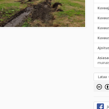
Kuvaa
Kuvau
Kuvau
Kuvau
Ajoitu
Asias
muinai
Lataa
Ja