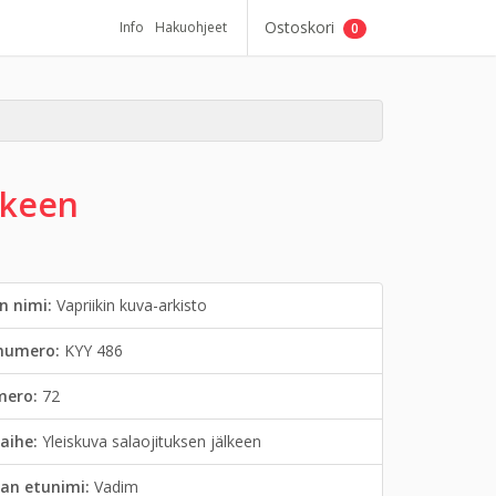
Ostoskori
Info
Hakuohjeet
0
lkeen
n nimi:
Vapriikin kuva-arkisto
inumero:
KYY 486
mero:
72
aihe:
Yleiskuva salaojituksen jälkeen
an etunimi:
Vadim