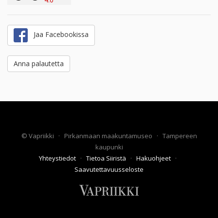
Jaa Facebookissa
Anna palautetta
©
Vapriikki
·
Pirkanmaan maakuntamuseo
·
Tampereen
kaupunki
Yhteystiedot
·
Tietoa Siiristä
·
Hakuohjeet
·
Saavutettavuusseloste