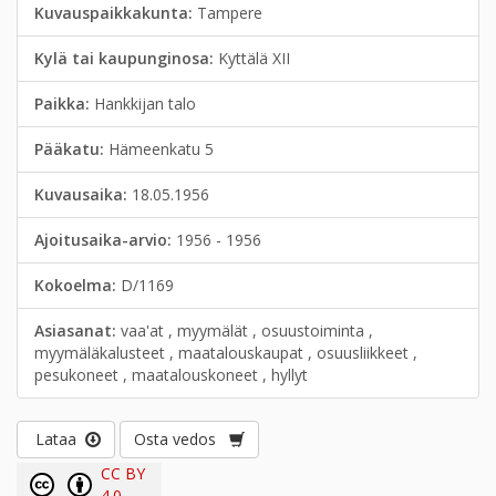
Kuvauspaikkakunta:
Tampere
Kylä tai kaupunginosa:
Kyttälä XII
Paikka:
Hankkijan talo
Pääkatu:
Hämeenkatu 5
Kuvausaika:
18.05.1956
Ajoitusaika-arvio:
1956 - 1956
Kokoelma:
D/1169
Asiasanat:
vaa'at , myymälät , osuustoiminta ,
myymäläkalusteet , maatalouskaupat , osuusliikkeet ,
pesukoneet , maatalouskoneet , hyllyt
Lataa
Osta vedos
CC BY
4.0