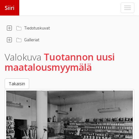
Siiri
Tiedotuskuvat
Galleriat
Valokuva
Tuotannon uusi
maatalousmyymälä
Takaisin