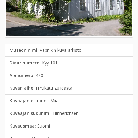
Museon nimi:
Vapriikin kuva-arkisto
Diaarinumero:
Kyy 101
Alanumero:
420
Kuvan aihe:
Hirvikatu 20 idästä
Kuvaajan etunimi:
Miia
Kuvaajan sukunimi:
Hinnerichsen
Kuvausmaa:
Suomi