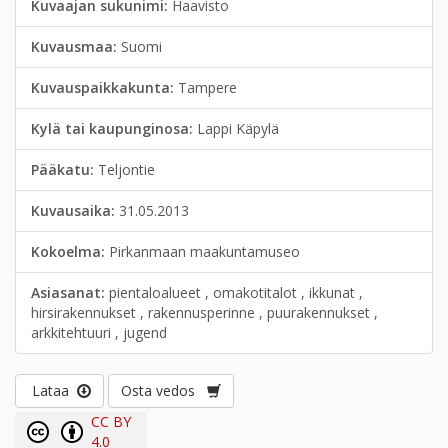
Kuvaajan sukunimi:
Haavisto
Kuvausmaa:
Suomi
Kuvauspaikkakunta:
Tampere
Kylä tai kaupunginosa:
Lappi Käpylä
Pääkatu:
Teljontie
Kuvausaika:
31.05.2013
Kokoelma:
Pirkanmaan maakuntamuseo
Asiasanat:
pientaloalueet , omakotitalot , ikkunat ,
hirsirakennukset , rakennusperinne , puurakennukset ,
arkkitehtuuri , jugend
Lataa
Osta vedos
CC BY
4.0