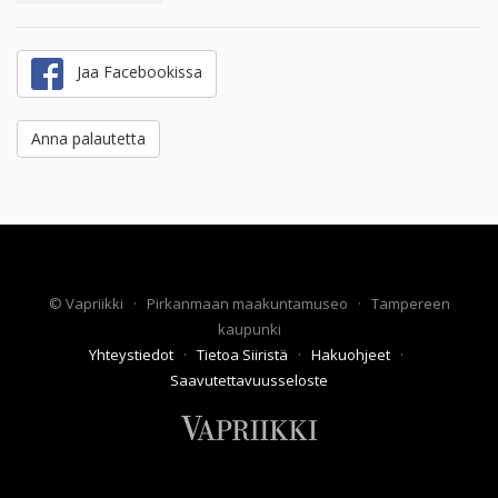
Jaa Facebookissa
Anna palautetta
©
Vapriikki
·
Pirkanmaan maakuntamuseo
·
Tampereen
kaupunki
Yhteystiedot
·
Tietoa Siiristä
·
Hakuohjeet
·
Saavutettavuusseloste