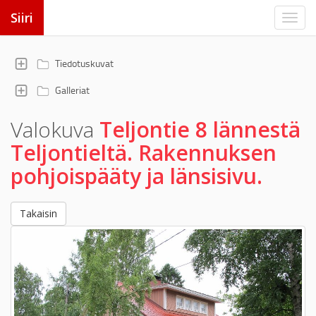
Siiri
Tiedotuskuvat
Galleriat
Valokuva
Teljontie 8 lännestä
Teljontieltä. Rakennuksen
pohjoispääty ja länsisivu.
Takaisin